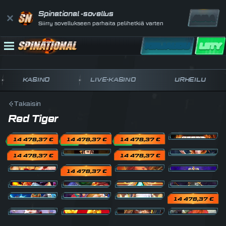
Spinational -sovellus
AVAA
Siirry sovellukseen parhaita pelihetkiä varten
KIRJAUDU
LIITY
KASINO
LIVE-KASINO
URHEILU
Takaisin
Red Tiger
14 478,37 €
14 478,37 €
14 478,37 €
UUSI
UUSI
UUSI
14 478,37 €
14 478,37 €
14 478,37 €
14 478,37 €