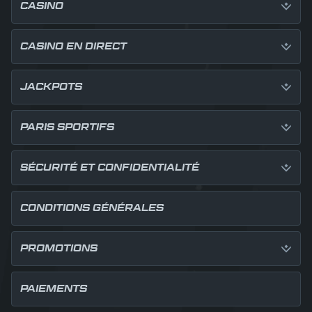
CASINO
CASINO EN DIRECT
JACKPOTS
PARIS SPORTIFS
SÉCURITÉ ET CONFIDENTIALITÉ
CONDITIONS GÉNÉRALES
PROMOTIONS
PAIEMENTS