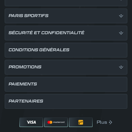
PARIS SPORTIFS
SÉCURITÉ ET CONFIDENTIALITÉ
CONDITIONS GÉNÉRALES
PROMOTIONS
PAIEMENTS
PARTENAIRES
Plus