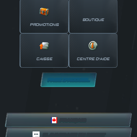
BOUTIQUE
PROMOTIONS
CAISSE
CENTRE D'AIDE
PAGE D'ACCUEIL
FRANÇAIS
CLAVARDAGE EN DIRECT