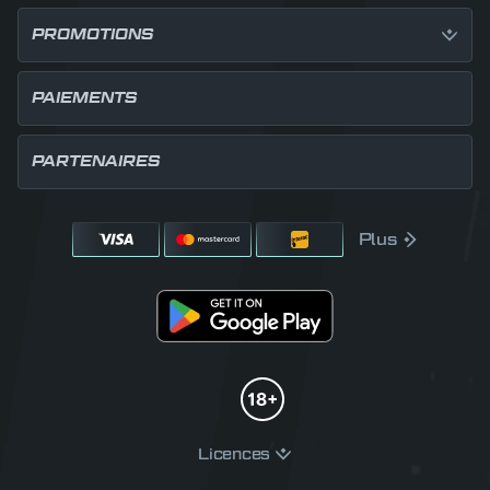
PROMOTIONS
PAIEMENTS
PARTENAIRES
Plus
Licences