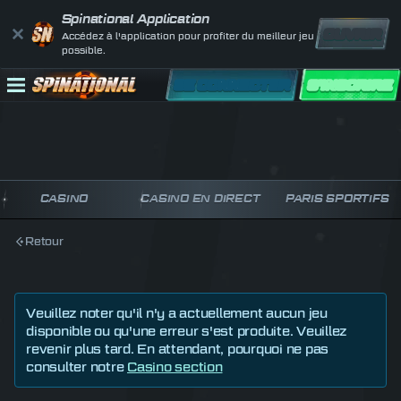
Spinational Application
OUVRIR
Accédez à l'application pour profiter du meilleur jeu
possible.
SE CONNECTER
S'INSCRIRE
CASINO
CASINO EN DIRECT
PARIS SPORTIFS
Retour
Veuillez noter qu'il n'y a actuellement aucun jeu
disponible ou qu'une erreur s'est produite. Veuillez
revenir plus tard. En attendant, pourquoi ne pas
consulter notre
Casino section