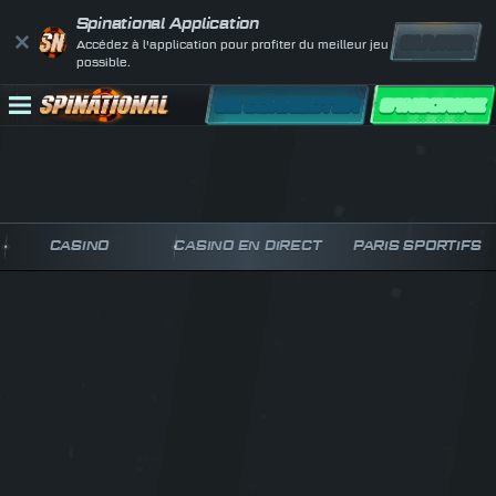
Spinational Application
OUVRIR
Accédez à l'application pour profiter du meilleur jeu
possible.
SE CONNECTER
S'INSCRIRE
CASINO
CASINO EN DIRECT
PARIS SPORTIFS