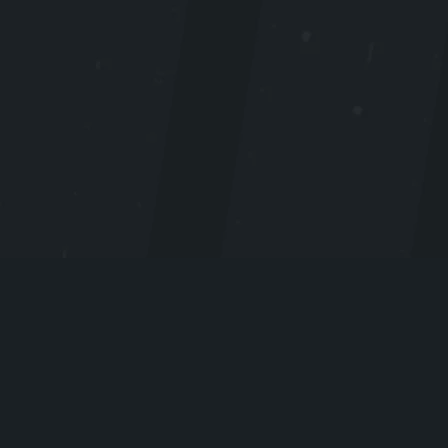
FRANÇAIS
CLAVARDAGE EN DIRECT