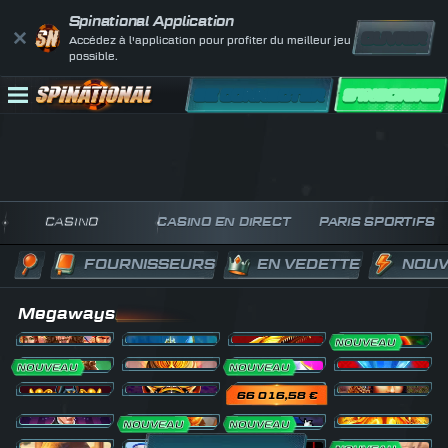
Spinational Application
OUVRIR
Accédez à l'application pour profiter du meilleur jeu
possible.
SE CONNECTER
S'INSCRIRE
CASINO
CASINO EN DIRECT
PARIS SPORTIFS
FOURNISSEURS
EN VEDETTE
NOUV
Megaways
NOUVEAU
NOUVEAU
NOUVEAU
66 016,58 €
NOUVEAU
NOUVEAU