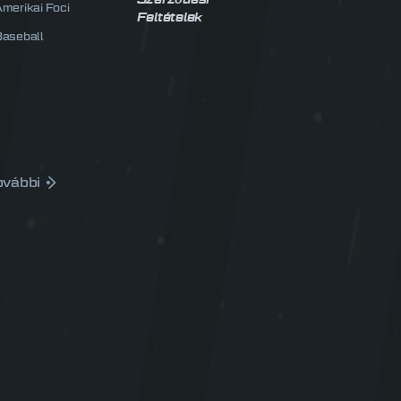
merikai Foci
Feltételek
aseball
ovábbi