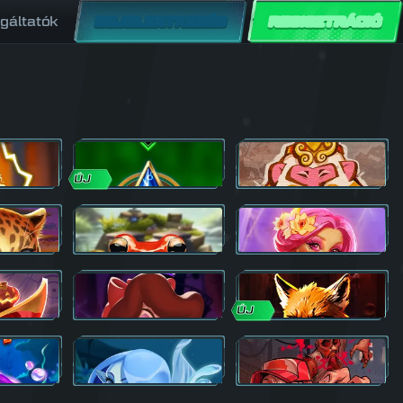
lgáltatók
BEJELENTKEZÉS
REGISZTRÁCIÓ
ÚJ
ÚJ