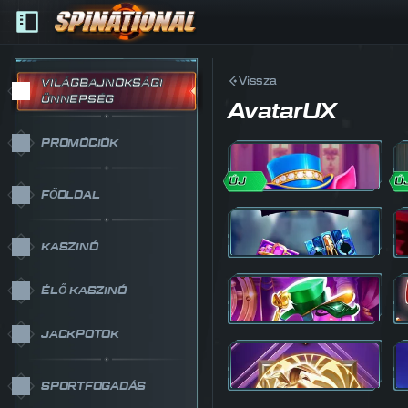
Vissza
VILÁGBAJNOKSÁGI
ÜNNEPSÉG
AvatarUX
PROMÓCIÓK
ÚJ
Ú
FŐOLDAL
KASZINÓ
ÉLŐ KASZINÓ
JACKPOTOK
SPORTFOGADÁS