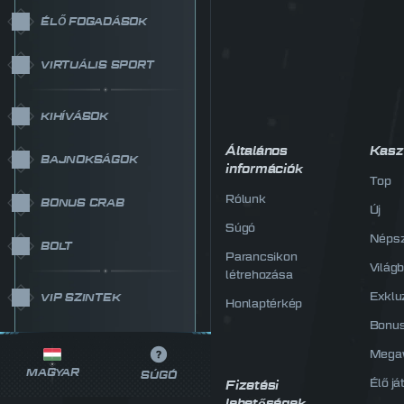
ÉLŐ FOGADÁSOK
VIRTUÁLIS SPORT
KIHÍVÁSOK
Általános
Kasz
BAJNOKSÁGOK
információk
Top
Rólunk
BONUS CRAB
Új
Súgó
Népsz
BOLT
Parancsikon
Világ
létrehozása
Exklu
VIP SZINTEK
Honlaptérkép
Bonus
Mega
MAGYAR
SÚGÓ
Élő j
Fizetési
lehetőségek