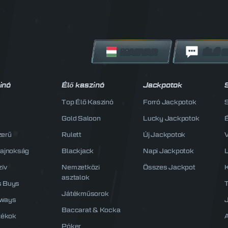
MAGYAR
ÉLŐ 
inó
Élő kaszinó
Jackpotok
Top Élő Kaszinó
Forró Jackpotok
S
Gold Saloon
Lucky Jackpotok
É
erű
Rulett
Új Jackpotok
V
bajnokság
Blackjack
Napi Jackpotok
zív
Nemzetközi
Összes Jackpot
asztalok
 Buys
T
Játékműsorok
ways
Baccarat & Kocka
átékok
A
Póker