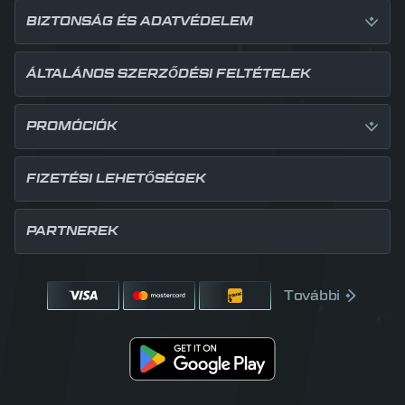
BIZTONSÁG ÉS ADATVÉDELEM
ÁLTALÁNOS SZERZŐDÉSI FELTÉTELEK
PROMÓCIÓK
FIZETÉSI LEHETŐSÉGEK
PARTNEREK
További