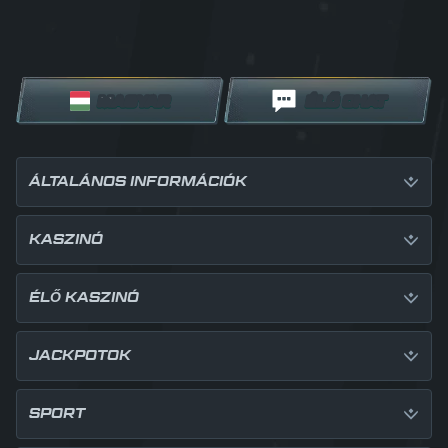
MAGYAR
ÉLŐ CHAT
ÁLTALÁNOS INFORMÁCIÓK
KASZINÓ
ÉLŐ KASZINÓ
JACKPOTOK
SPORT