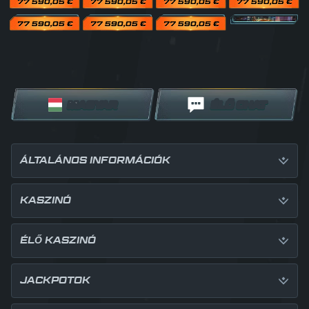
77 590,05 €
77 590,05 €
77 590,05 €
77 590,05 €
77 590,05 €
77 590,05 €
77 590,05 €
MAGYAR
ÉLŐ CHAT
ÁLTALÁNOS INFORMÁCIÓK
KASZINÓ
ÉLŐ KASZINÓ
JACKPOTOK