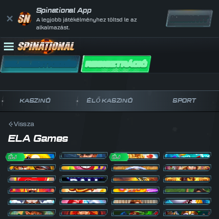
Spinational App
MEGNYIT
A legjobb játékélményhez töltsd le az
alkalmazást.
BEJELENTKEZÉS
REGISZTRÁCIÓ
KASZINÓ
ÉLŐ KASZINÓ
SPORT
Vissza
ELA Games
ÚJ
ÚJ