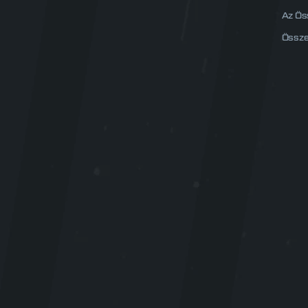
Az Ös
Össze