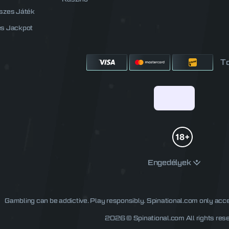
szes Játék
s Jackpot
T
Engedélyek
Gambling can be addictive. Play responsibly.
Spinational.com
only acce
2026 ©
Spinational.com
All rights res