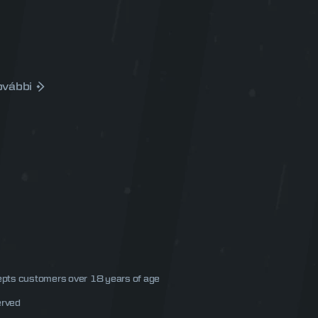
ovábbi
pts customers over 18 years of age
erved