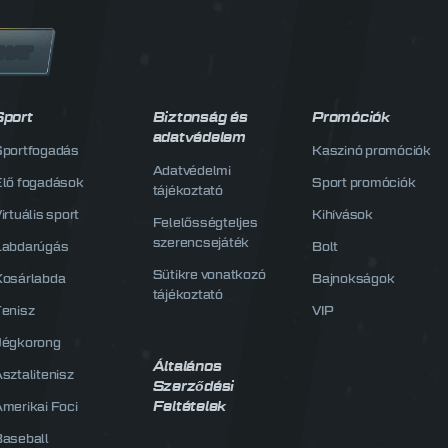
CHAT
Sport
Biztonság és
Promóciók
adatvédelem
portfogadás
Kaszinó promóciók
Adatvédelmi
lő fogadások
Sport promóciók
tájékoztató
irtuális sport
Kihívások
Felelősségteljes
szerencsejáték
Labdarúgás
Bolt
Sütikre vonatkozó
Kosárlabda
Bajnokságok
tájékoztató
enisz
VIP
Jégkorong
Általános
sztalitenisz
Szerződési
Feltételek
merikai Foci
aseball