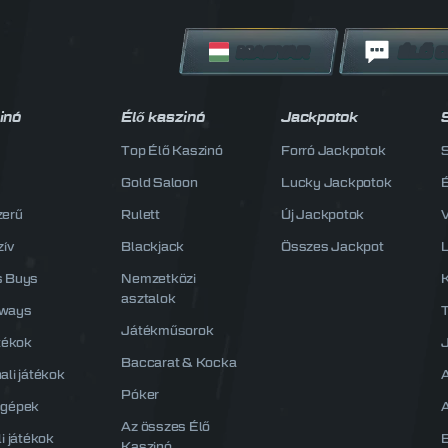
MAGYAR
ÉLŐ 
inó
Élő kaszinó
Jackpotok
Top Élő Kaszinó
Forró Jackpotok
S
Gold Saloon
Lucky Jackpotok
É
erű
Rulett
Új Jackpotok
V
zív
Blackjack
Összes Jackpot
 Buys
Nemzetközi
asztalok
ways
T
Játékműsorok
átékok
Baccarat & Kocka
ali játékok
A
Póker
őgépek
A
Az összes Élő
i játékok
B
Kaszinó