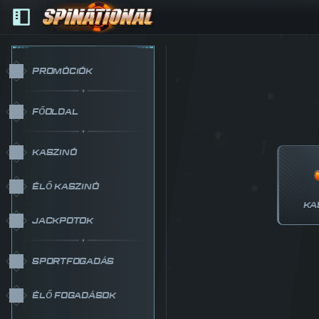
PROMÓCIÓK
FŐOLDAL
KASZINÓ
ÉLŐ KASZINÓ
KA
JACKPOTOK
SPORTFOGADÁS
ÉLŐ FOGADÁSOK