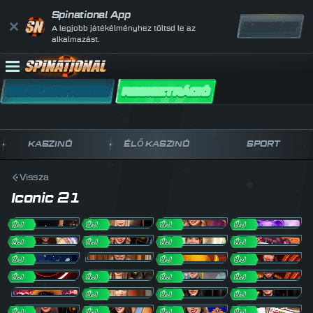
Spinational App
MEGNYIT
A legjobb játékélményhez töltsd le az
alkalmazást.
BEJELENTKEZÉS
REGISZTRÁCIÓ
KASZINÓ
ÉLŐ KASZINÓ
SPORT
Vissza
Iconic 21
ÚJ
ÚJ
ÚJ
ÚJ
ÚJ
ÚJ
ÚJ
ÚJ
ÚJ
ÚJ
ÚJ
ÚJ
ÚJ
ÚJ
ÚJ
ÚJ
ÚJ
ÚJ
ÚJ
ÚJ
ÚJ
ÚJ