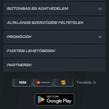
BIZTONSÁG ÉS ADATVÉDELEM
ÁLTALÁNOS SZERZŐDÉSI FELTÉTELEK
PROMÓCIÓK
FIZETÉSI LEHETŐSÉGEK
PARTNEREK
További