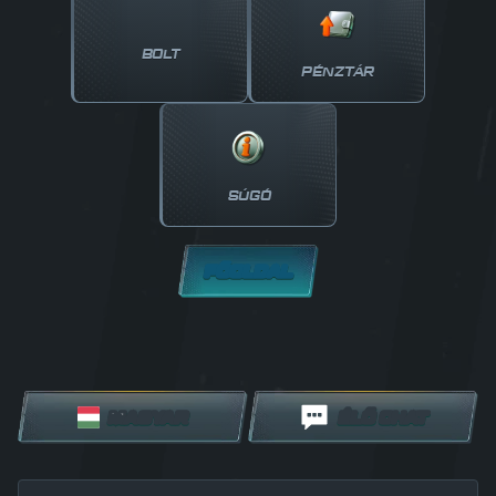
BOLT
PÉNZTÁR
SÚGÓ
FŐOLDAL
MAGYAR
ÉLŐ CHAT