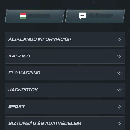
MAGYAR
ÉLŐ CHAT
ÁLTALÁNOS INFORMÁCIÓK
KASZINÓ
ÉLŐ KASZINÓ
JACKPOTOK
SPORT
BIZTONSÁG ÉS ADATVÉDELEM