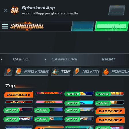
Spinational App
APRI
Accedi all'app per giocare al meglio
ACCEDI
REGISTRATI
CASINÒ
CASINÒ LIVE
SPORT
PROVIDER
TOP
NOVITÀ
POPOL
Top
NUOVO
NUOVO
24.574,08 €
NUOVO
NUOVO
NUOVO
NUOVO
NUOVO
24.574,08 €
NUOVO
NUOVO
NUOVO
NUOVO
24.574,08 €
NUOVO
NUOVO