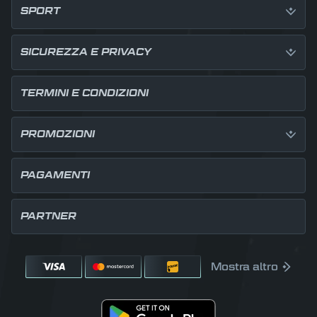
SPORT
SICUREZZA E PRIVACY
TERMINI E CONDIZIONI
PROMOZIONI
PAGAMENTI
PARTNER
Mostra altro