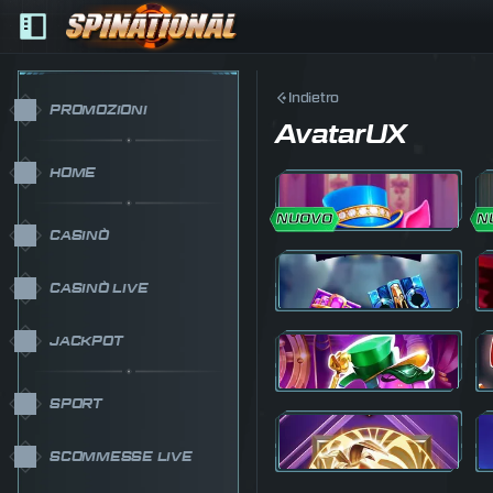
Indietro
PROMOZIONI
AvatarUX
HOME
NUOVO
N
CASINÒ
CASINÒ LIVE
JACKPOT
SPORT
SCOMMESSE LIVE