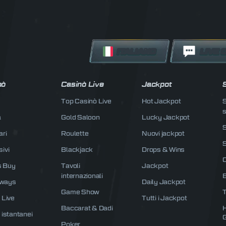
ITALIANO
LIVE 
nò
Casinò Live
Jackpot
Top Casinò Live
Hot Jackpot
s
à
Gold Saloon
Lucky Jackpot
ari
Roulette
Nuovi jackpot
S
ivi
Blackjack
Drops & Wins
C
 Buy
Tavoli
Jackpot
internazionali
ways
Daily Jackpot
Game Show
T
 Live
Tutti i Jackpot
Baccarat & Dadi
 istantanei
G
Poker