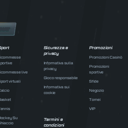
CHAT
Sport
Sicurezza e
Promozioni
privacy
Scommesse
Promozioni Casinò
portive
Informativa sulla
Promozioni
privacy
Scommesse live
sportive
Gioco responsabile
port virtuali
Sfide
Informativa sui
alcio
Negozio
cookie
Basket
Tornei
ennis
VIP
Hockey Su
Termini e
hiaccio
condizioni