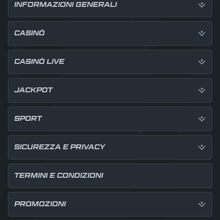
INFORMAZIONI GENERALI
CASINÒ
CASINÒ LIVE
JACKPOT
SPORT
SICUREZZA E PRIVACY
TERMINI E CONDIZIONI
PROMOZIONI