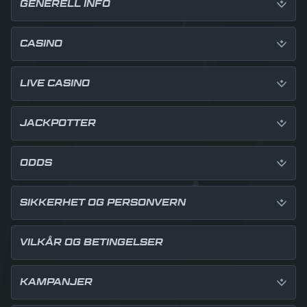
GENERELL INFO
CASINO
LIVE CASINO
JACKPOTTER
ODDS
SIKKERHET OG PERSONVERN
VILKÅR OG BETINGELSER
KAMPANJER