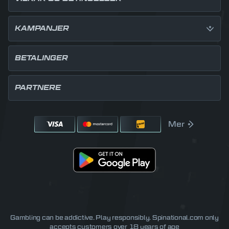
KAMPANJER
BETALINGER
PARTNERE
Mer
Gambling can be addictive. Play responsibly.
Spinational.com
only
accepts customers over 18 years of age