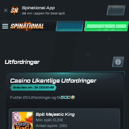
Spinational App
ÅPEN
Gå inn i appen for best spill
LOGG INN
REGISTRER DEG
Utfordringer
Casino Ukentlige Utfordringer
Avsluttes om:
3d 03:56:48
500
Fullfør 20 Utfordringer og få
Spill Majestic King
Min. spill:
0,3 €
Antall spinn:
150