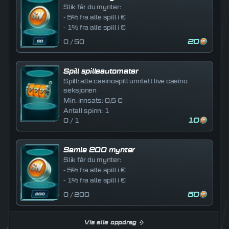
Slik får du mynter:
- 5% fra alle spill i €
- 1% fra alle spill i €
20
0
/ 50
Spill spilleautomater
Spill: alle casinospill unntatt live casino
seksjonen
Min. innsats: 0,5 €
Antall spinn: 1
10
0
/ 1
Samle 200 mynter
Slik får du mynter:
- 5% fra alle spill i €
- 1% fra alle spill i €
50
0
/ 200
Vis alle oppdrag