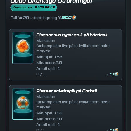
Odds Ukentlige Utfordringer
Avsluttes om:
3d 03:56:48
500
Fullfør 20 Utfordringer og få
Plasser alle typer spill på håndball
Markeder:
før kamp eller live på et hvilket som helst
marked
Min. spill:
15 €
Min. odds:
2.0
Antall spill:
1
20
0
/ 1
Plasser enkeltspill på Fotball
Markeder:
før kamp eller live på et hvilket som helst
marked
Min. spill:
15 €
Min. odds:
2.0
Antall spill:
1
20
0
/ 1