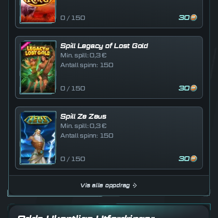
30
0
/ 150
Spill Legacy of Lost Gold
Min. spill:
0,3 €
Antall spinn:
150
30
0
/ 150
Spill Ze Zeus
Min. spill:
0,3 €
Antall spinn:
150
30
0
/ 150
Vis alle oppdrag