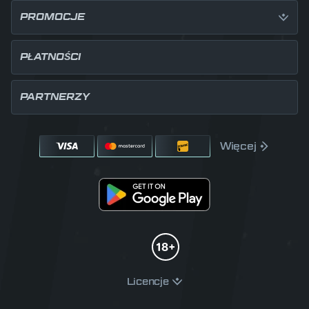
PROMOCJE
PŁATNOŚCI
PARTNERZY
Więcej
Licencje