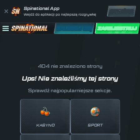
Spinational App
OTWÓRZ
Wejdź do aplikacji po najlepszą rozgrywkę
ZALOGUJ SIĘ
ZAREJESTRUJ
404 nie znaleziono strony
Ups! Nie znaleźliśmy tej strony
Sprawdź najpopularniejsze sekcje.
KASYNO
SPORT