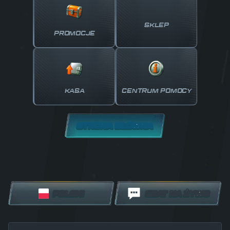
SKLEP
PROMOCJE
KASA
CENTRUM POMOCY
STRONA GŁÓWNA
POLSKI
CZAT NA ŻYWO