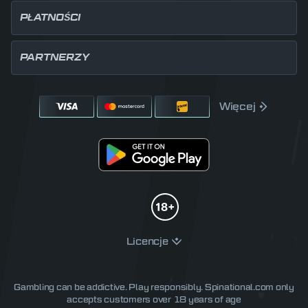
PŁATNOŚCI
PARTNERZY
Więcej
Licencje
Gambling can be addictive. Play responsibly.
Spinational.com
only
accepts customers over 18 years of age