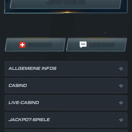
JETZT SPIELEN
DEUTSCH
LIVE CHAT
ALLGEMEINE INFOS
CASINO
LIVE-CASINO
JACKPOT-SPIELE