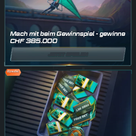
Mach mit beim Gewinnspiel - gewinne
CHF 385.000
JETZT SPIELEN
Spezial