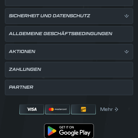
SICHERHEIT UND DATENSCHUTZ
ALLGEMEINE GESCHÄFTSBEDINGUNGEN
AKTIONEN
ZAHLUNGEN
PARTNER
Mehr