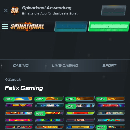
Spinational Anwendung
ÖFFNEN
Erhalte die App für das beste Spiel
EINLOGGEN
REGISTRIEREN
CASINO
LIVE-CASINO
SPORT
Zurück
Felix Gaming
NEU
NEU
NEU
NEU
NEU
NEU
NEU