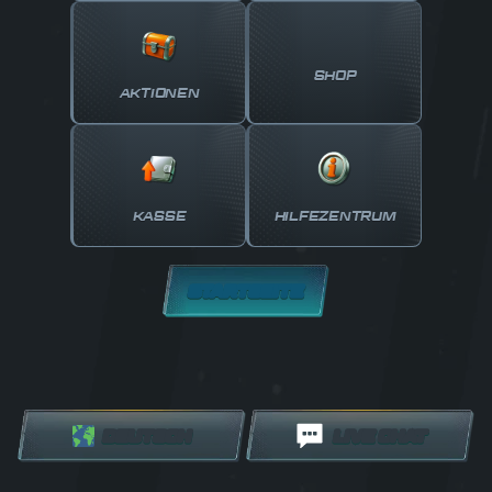
SHOP
AKTIONEN
KASSE
HILFEZENTRUM
STARTSEITE
DEUTSCH
LIVE CHAT