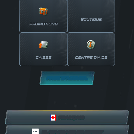
BOUTIQUE
PROMOTIONS
CAISSE
CENTRE D'AIDE
PAGE D'ACCUEIL
FRANÇAIS
CLAVARDAGE EN DIRECT