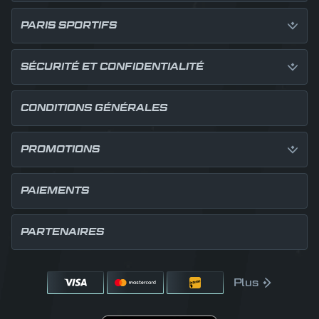
PARIS SPORTIFS
SÉCURITÉ ET CONFIDENTIALITÉ
CONDITIONS GÉNÉRALES
PROMOTIONS
PAIEMENTS
PARTENAIRES
Plus