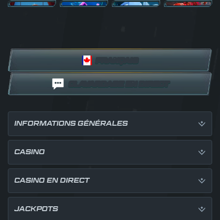
FRANÇAIS
CLAVARDAGE EN DIRECT
INFORMATIONS GÉNÉRALES
CASINO
CASINO EN DIRECT
JACKPOTS