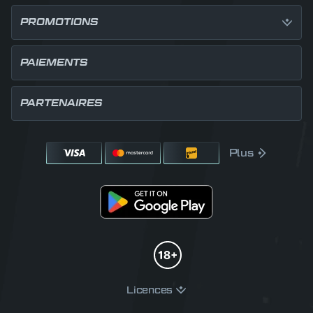
PROMOTIONS
PAIEMENTS
PARTENAIRES
Plus
Licences