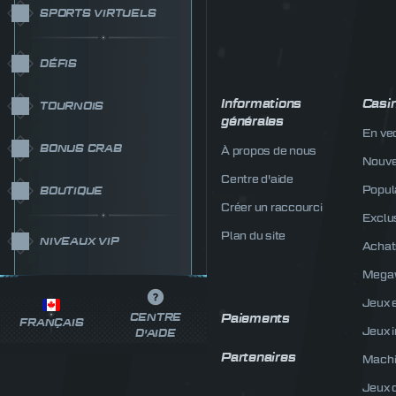
SPORTS VIRTUELS
DÉFIS
Informations
Casi
TOURNOIS
générales
En ve
BONUS CRAB
À propos de nous
Nouve
Centre d'aide
Popul
BOUTIQUE
Créer un raccourci
Exclus
Plan du site
NIVEAUX VIP
Achat
Mega
Jeux e
CENTRE
Paiements
FRANÇAIS
Jeux 
D'AIDE
Partenaires
Machi
Jeux 