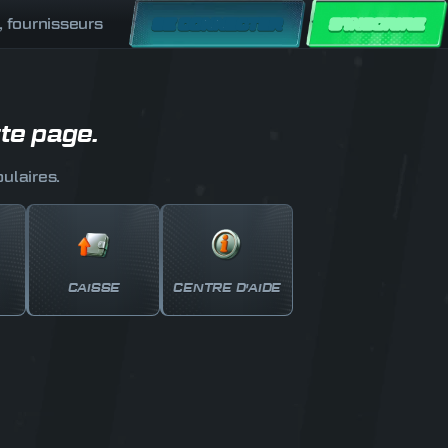
, fournisseurs
SE CONNECTER
S'INSCRIRE
te page.
ulaires.
CAISSE
CENTRE D'AIDE