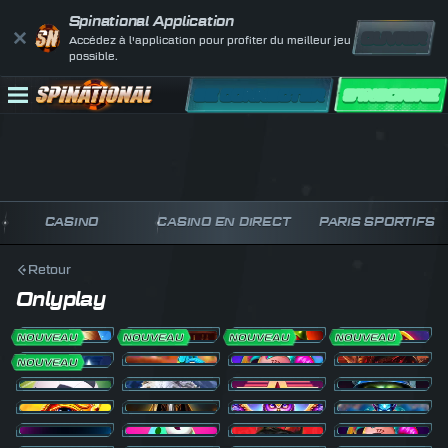
Spinational Application
OUVRIR
Accédez à l'application pour profiter du meilleur jeu
possible.
SE CONNECTER
S'INSCRIRE
CASINO
CASINO EN DIRECT
PARIS SPORTIFS
Retour
Onlyplay
NOUVEAU
NOUVEAU
NOUVEAU
NOUVEAU
NOUVEAU