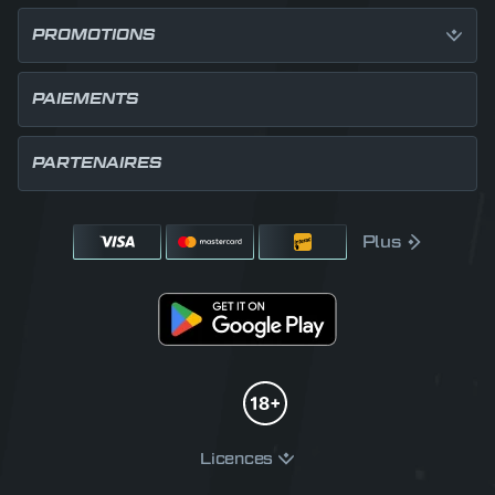
PROMOTIONS
PAIEMENTS
PARTENAIRES
Plus
Licences