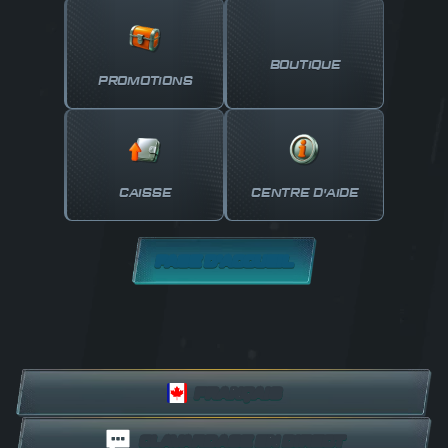
BOUTIQUE
PROMOTIONS
CAISSE
CENTRE D'AIDE
PAGE D'ACCUEIL
FRANÇAIS
CLAVARDAGE EN DIRECT