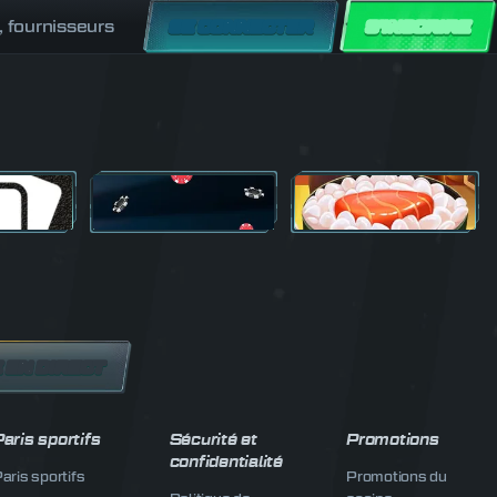
, fournisseurs
SE CONNECTER
S'INSCRIRE
 EN DIRECT
aris sportifs
Sécurité et
Promotions
confidentialité
aris sportifs
Promotions du