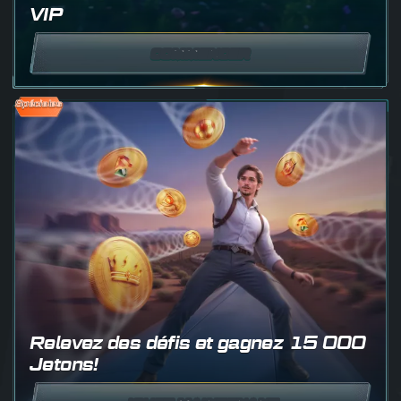
VIP
COMMENCER
Spéciales
Relevez des défis et gagnez 15 000
Jetons!