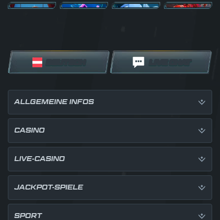
DEUTSCH
LIVE CHAT
ALLGEMEINE INFOS
CASINO
LIVE-CASINO
JACKPOT-SPIELE
SPORT