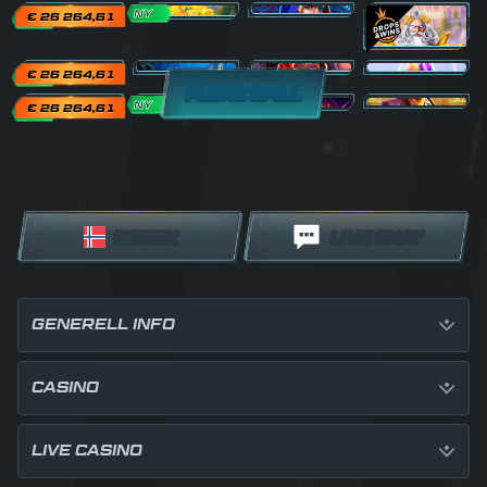
NY
€ 26 264,61
NY
€ 26 264,61
NY
FLERE SPILL
NY
NY
€ 26 264,61
NY
NORSK
LIVE CHAT
GENERELL INFO
CASINO
LIVE CASINO