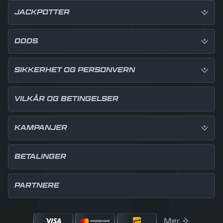
JACKPOTTER
ODDS
SIKKERHET OG PERSONVERN
VILKÅR OG BETINGELSER
KAMPANJER
BETALINGER
PARTNERE
Mer