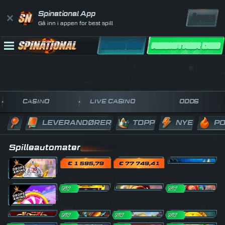
Spinational App
ÅPEN
Gå inn i appen for best spill
LOGG INN
REGISTRER DEG
CASINO
LIVE CASINO
ODDS
LEVERANDØRER
TOPP
NYE
P
Spilleautomater
€ 1 595,79
€ 77 749,41
NY
NY
NY
NY
NY