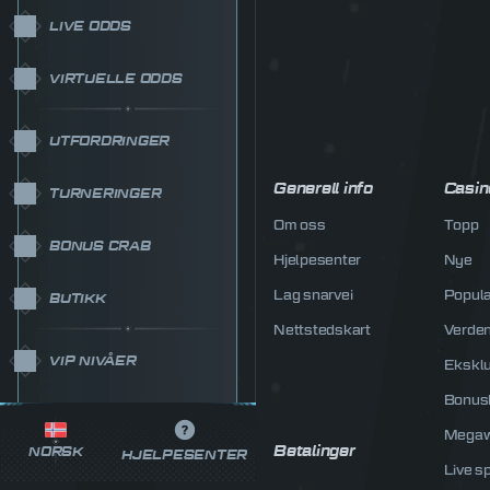
LIVE ODDS
VIRTUELLE ODDS
UTFORDRINGER
Generell info
Casin
TURNERINGER
Om oss
Topp
BONUS CRAB
Hjelpesenter
Nye
Lag snarvei
Popul
BUTIKK
Nettstedskart
Verde
VIP NIVÅER
Eksklu
Bonus
Mega
Betalinger
NORSK
HJELPESENTER
Live sp