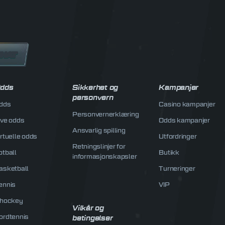
CHAT
dds
Sikkerhet og
Kampanjer
personvern
dds
Casino kampanjer
Personvernerklæring
ive odds
Odds kampanjer
Ansvarlig spilling
irtuelle odds
Utfordringer
Retningslinjer for
otball
Butikk
informasjonskapsler
asketball
Turneringer
ennis
VIP
shockey
Vilkår og
ordtennis
betingelser