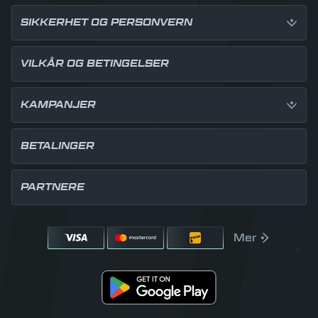
SIKKERHET OG PERSONVERN
VILKÅR OG BETINGELSER
KAMPANJER
BETALINGER
PARTNERE
Mer