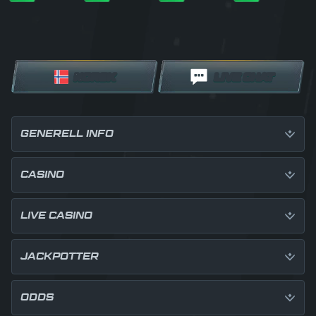
NORSK
LIVE CHAT
GENERELL INFO
CASINO
LIVE CASINO
JACKPOTTER
ODDS