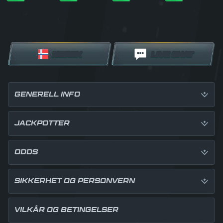
NORSK
LIVE CHAT
GENERELL INFO
JACKPOTTER
ODDS
SIKKERHET OG PERSONVERN
VILKÅR OG BETINGELSER