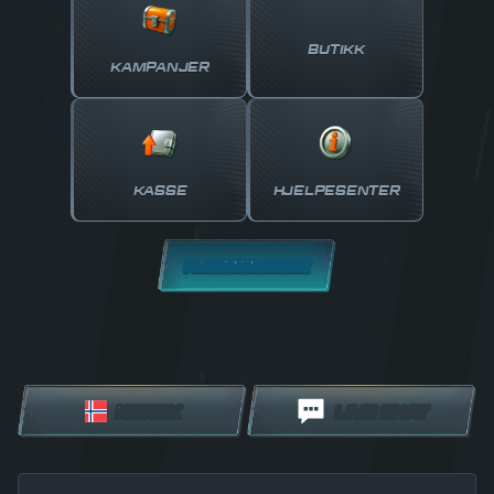
BUTIKK
KAMPANJER
KASSE
HJELPESENTER
HJEMMESIDE
NORSK
LIVE CHAT