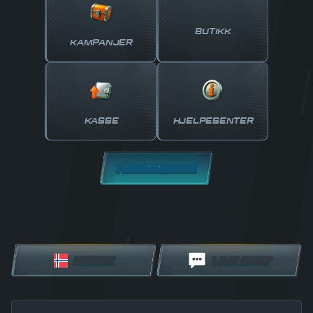
BUTIKK
KAMPANJER
KASSE
HJELPESENTER
HJEMMESIDE
NORSK
LIVE CHAT