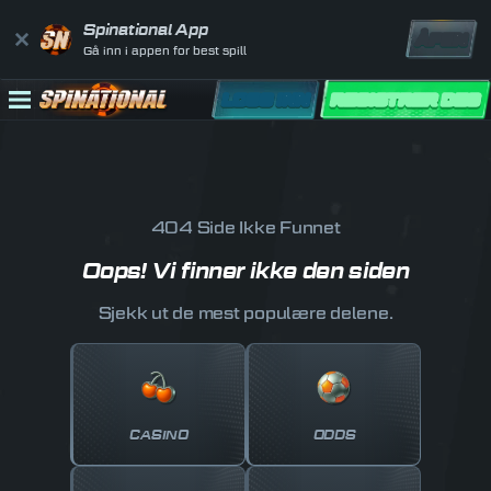
Spinational App
ÅPEN
Gå inn i appen for best spill
LOGG INN
REGISTRER DEG
404 Side Ikke Funnet
Oops! Vi finner ikke den siden
Sjekk ut de mest populære delene.
CASINO
ODDS